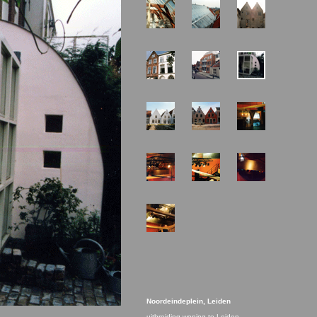
Noordeindeplein, Leiden
uitbreiding woning te Leiden