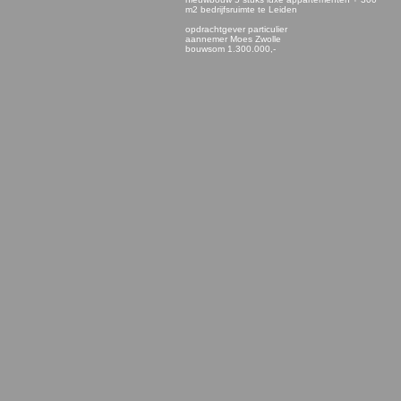
m2 bedrijfsruimte te Leiden
opdrachtgever particulier
aannemer Moes Zwolle
bouwsom 1.300.000,-