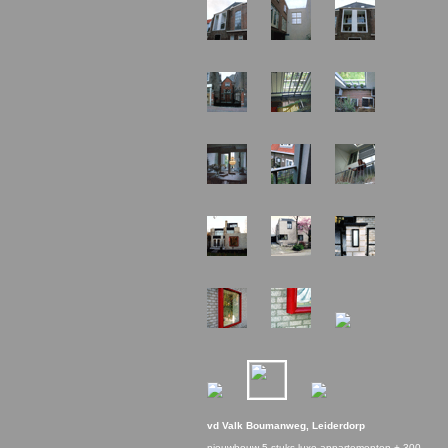
vd Valk Boumanweg, Leiderdorp
nieuwbouw 5 stuks luxe appartementen + 300